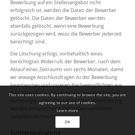
Bewerbung auf ein Stellenangebot nicht
erfolgreich ist, werden die Daten der Bewerber
gelöscht. Die Daten der Bewerber werden
ebenfalls gelöscht, wenn eine Bewerbung
zurückgezogen wird, wozu die Bewerber jederzeit
berechtigt sind.
Die Löschung erfolgt, vorbehaltlich eines
berechtigten Widerrufs der Bewerber, nach dem
Ablauf eines Zeitraums von sechs Monaten, damit
wir etwaige Anschlussfragen zu der Bewerbung
beantworten und unseren Nachweispflichten aus
dem Gleichbehandlungsgesetz genügen können.
This site uses cookies. By continuing to browse the site, you are
Rechnungen über etwaige Reisekostenerstattung
agreeing to our use of cookies.
werden entsprechend den steuerrechtlichen
Learn more
Vorgaben archiviert.
OK
Kontaktaufnahme